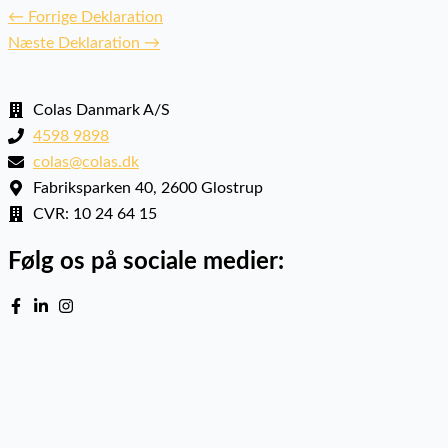
←
Forrige Deklaration
Næste Deklaration
→
Colas Danmark A/S
4598 9898
colas@colas.dk
Fabriksparken 40, 2600 Glostrup
CVR: 10 24 64 15
Følg os på sociale medier: