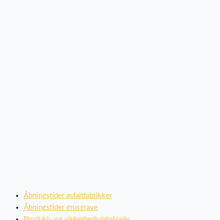
Åbningstider asfaltfabrikker
Åbningstider grusgrave
Produkt- og sikkerhedsdatablade