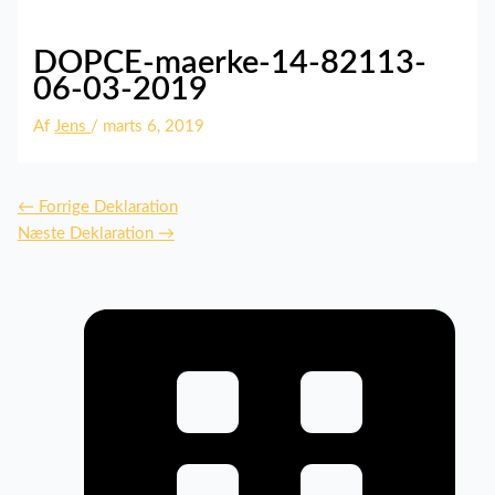
DOPCE-maerke-14-82113-
06-03-2019
Af
Jens
/
marts 6, 2019
←
Forrige Deklaration
Næste Deklaration
→