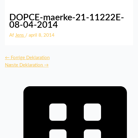
DOPCE-maerke-21-11222E-
08-04-2014
Af
Jens
/
april 8, 2014
←
Forrige Deklaration
Næste Deklaration
→