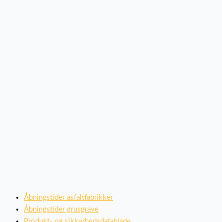
Åbningstider asfaltfabrikker
Åbningstider grusgrave
Produkt- og sikkerhedsdatablade