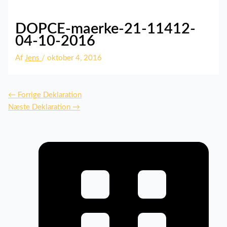
DOPCE-maerke-21-11412-
04-10-2016
Af
Jens
/
oktober 4, 2016
←
Forrige Deklaration
Næste Deklaration
→