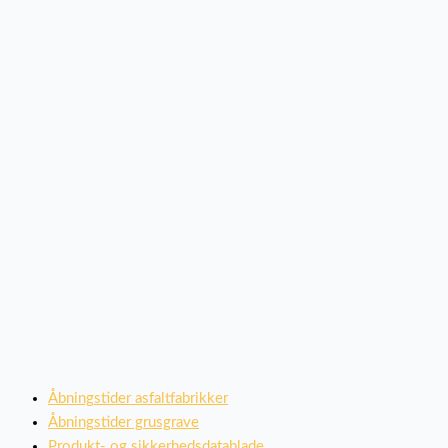
Åbningstider asfaltfabrikker
Åbningstider grusgrave
Produkt- og sikkerhedsdatablade