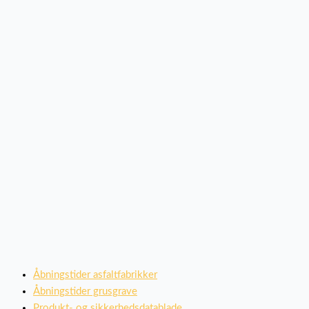
Åbningstider asfaltfabrikker
Åbningstider grusgrave
Produkt- og sikkerhedsdatablade