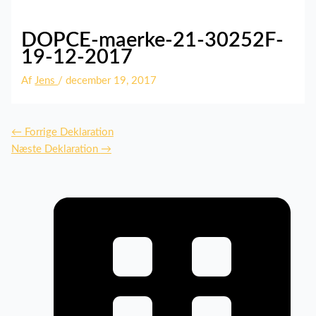
DOPCE-maerke-21-30252F-
19-12-2017
Af
Jens
/
december 19, 2017
←
Forrige Deklaration
Næste Deklaration
→