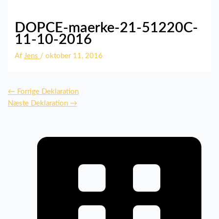
DOPCE-maerke-21-51220C-
11-10-2016
Af
Jens
/
oktober 11, 2016
←
Forrige Deklaration
Næste Deklaration
→