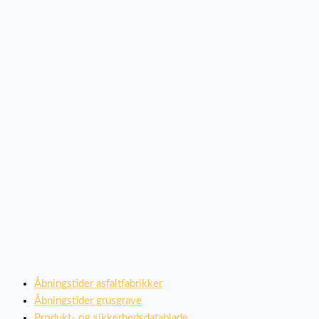
Åbningstider asfaltfabrikker
Åbningstider grusgrave
Produkt- og sikkerhedsdatablade