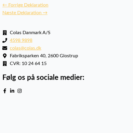
←
Forrige Deklaration
Næste Deklaration
→
Colas Danmark A/S
4598 9898
colas@colas.dk
Fabriksparken 40, 2600 Glostrup
CVR: 10 24 64 15
Følg os på sociale medier: