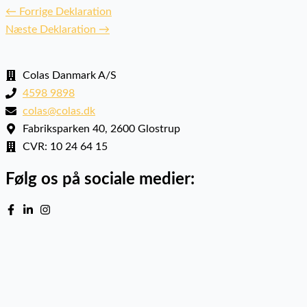
←
Forrige Deklaration
Næste Deklaration
→
Colas Danmark A/S
4598 9898
colas@colas.dk
Fabriksparken 40, 2600 Glostrup
CVR: 10 24 64 15
Følg os på sociale medier: