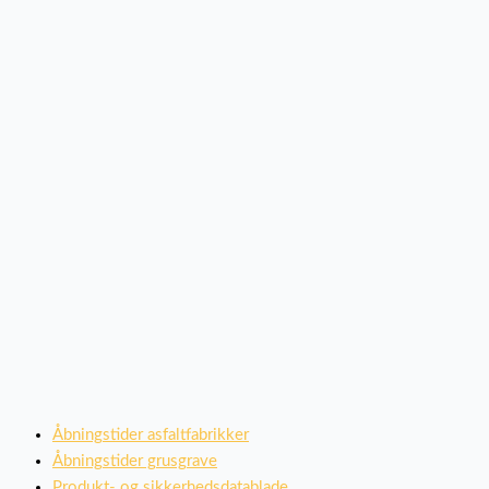
Åbningstider asfaltfabrikker
Åbningstider grusgrave
Produkt- og sikkerhedsdatablade