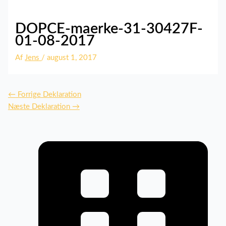
DOPCE-maerke-31-30427F-
01-08-2017
Af
Jens
/
august 1, 2017
←
Forrige Deklaration
Næste Deklaration
→