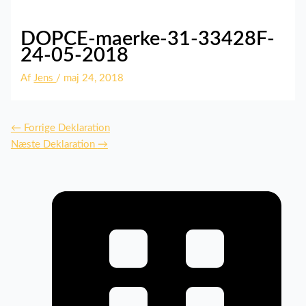
DOPCE-maerke-31-33428F-
24-05-2018
Af
Jens
/
maj 24, 2018
←
Forrige Deklaration
Næste Deklaration
→