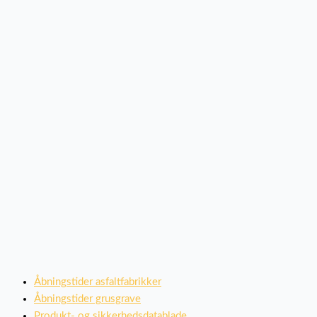
Åbningstider asfaltfabrikker
Åbningstider grusgrave
Produkt- og sikkerhedsdatablade