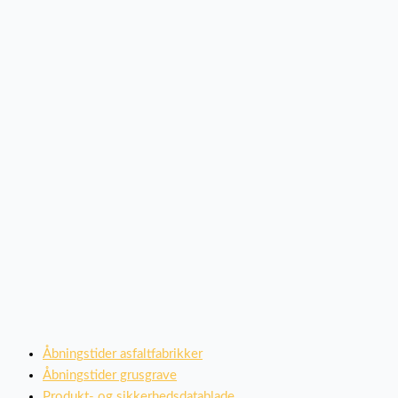
Åbningstider asfaltfabrikker
Åbningstider grusgrave
Produkt- og sikkerhedsdatablade