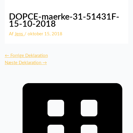
DOPCE-maerke-31-51431F-
15-10-2018
Af
Jens
/
oktober 15, 2018
←
Forrige Deklaration
Næste Deklaration
→