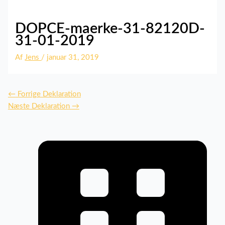
DOPCE-maerke-31-82120D-
31-01-2019
Af
Jens
/
januar 31, 2019
←
Forrige Deklaration
Næste Deklaration
→