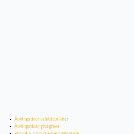
Åbningstider asfaltfabrikker
Åbningstider grusgrave
Produkt- og sikkerhedsdatablade