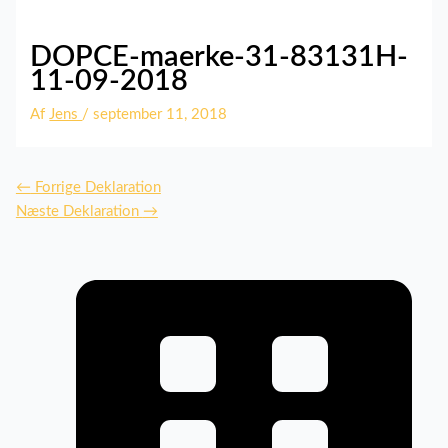
DOPCE-maerke-31-83131H-
11-09-2018
Af
Jens
/
september 11, 2018
←
Forrige Deklaration
Næste Deklaration
→