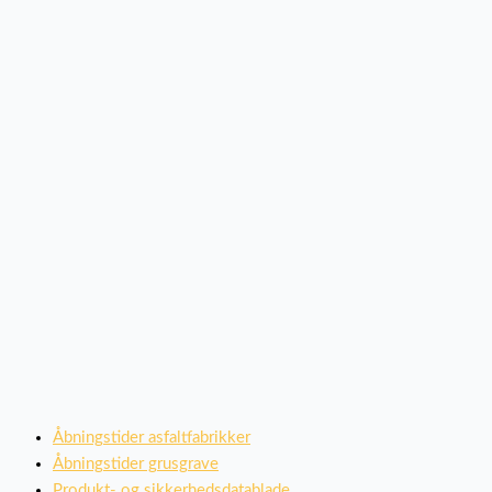
Åbningstider asfaltfabrikker
Åbningstider grusgrave
Produkt- og sikkerhedsdatablade