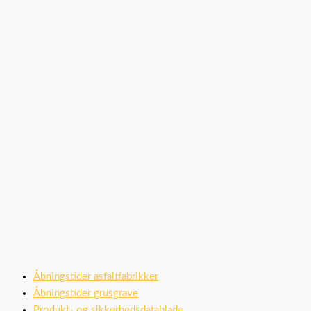
Åbningstider asfaltfabrikker
Åbningstider grusgrave
Produkt- og sikkerhedsdatablade