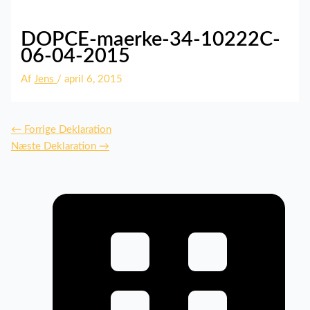
DOPCE-maerke-34-10222C-
06-04-2015
Af
Jens
/
april 6, 2015
←
Forrige Deklaration
Næste Deklaration
→