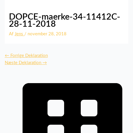
DOPCE-maerke-34-11412C-
28-11-2018
Af
Jens
/
november 28, 2018
←
Forrige Deklaration
Næste Deklaration
→