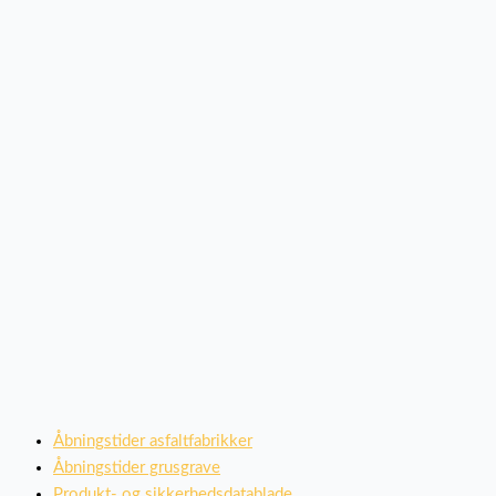
Åbningstider asfaltfabrikker
Åbningstider grusgrave
Produkt- og sikkerhedsdatablade