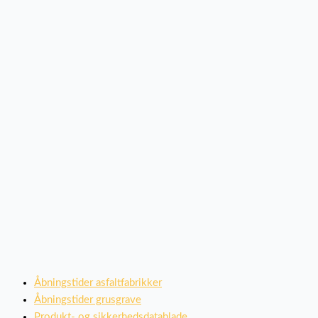
Åbningstider asfaltfabrikker
Åbningstider grusgrave
Produkt- og sikkerhedsdatablade