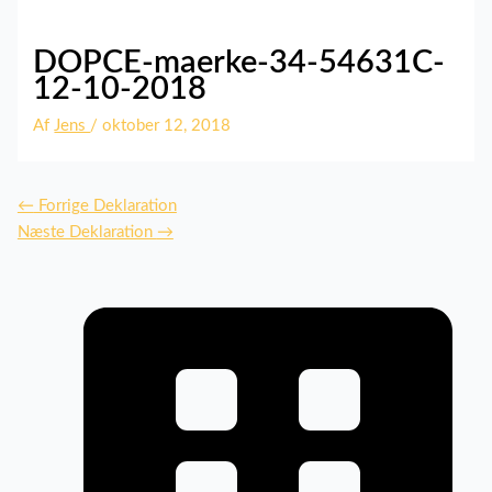
DOPCE-maerke-34-54631C-
12-10-2018
Af
Jens
/
oktober 12, 2018
←
Forrige Deklaration
Næste Deklaration
→