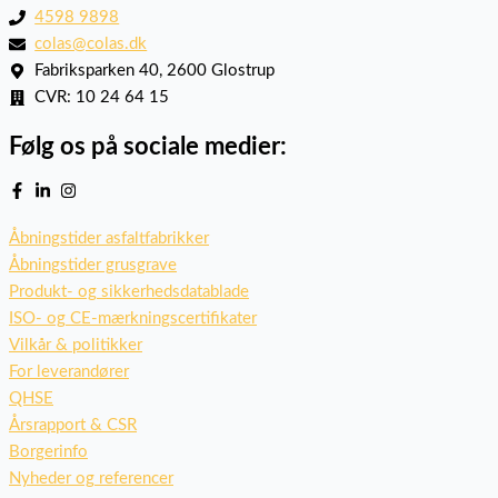
4598 9898
colas@colas.dk
Fabriksparken 40, 2600 Glostrup
CVR: 10 24 64 15
Følg os på sociale medier:
Åbningstider asfaltfabrikker
Åbningstider grusgrave
Produkt- og sikkerhedsdatablade
ISO- og CE-mærkningscertifikater
Vilkår & politikker
For leverandører
QHSE
Årsrapport & CSR
Borgerinfo
Nyheder og referencer