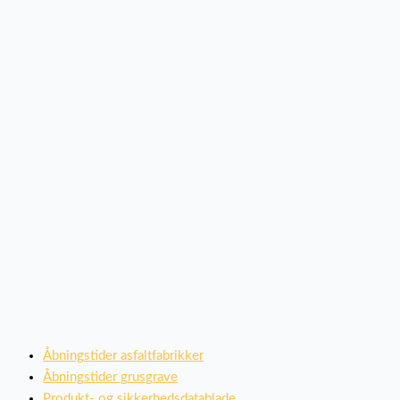
Åbningstider asfaltfabrikker
Åbningstider grusgrave
Produkt- og sikkerhedsdatablade