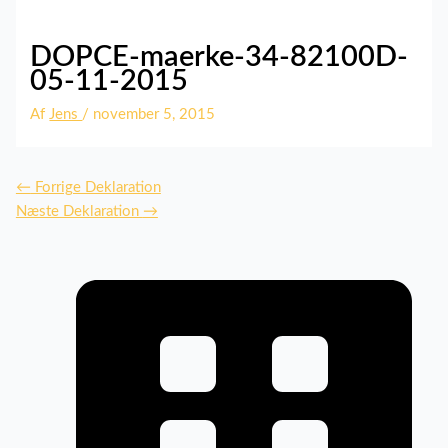
DOPCE-maerke-34-82100D-
05-11-2015
Af
Jens
/
november 5, 2015
←
Forrige Deklaration
Næste Deklaration
→