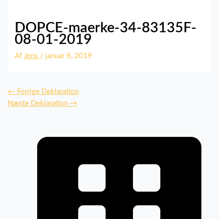
DOPCE-maerke-34-83135F-
08-01-2019
Af
Jens
/
januar 8, 2019
←
Forrige Deklaration
Næste Deklaration
→