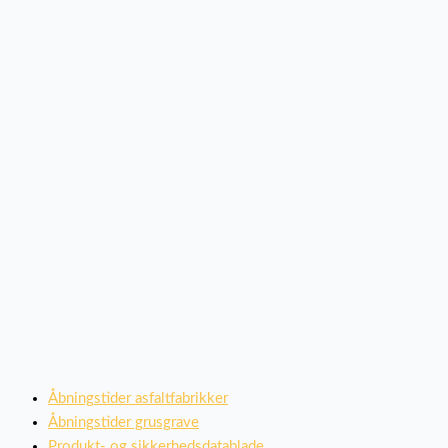
Åbningstider asfaltfabrikker
Åbningstider grusgrave
Produkt- og sikkerhedsdatablade