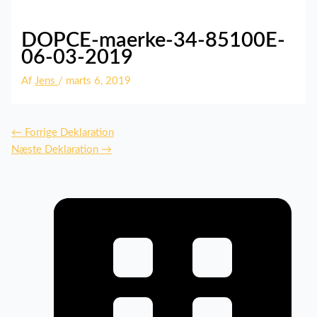
DOPCE-maerke-34-85100E-
06-03-2019
Af
Jens
/
marts 6, 2019
←
Forrige Deklaration
Næste Deklaration
→