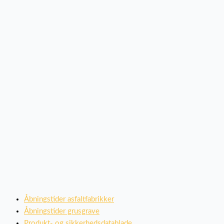
Åbningstider asfaltfabrikker
Åbningstider grusgrave
Produkt- og sikkerhedsdatablade