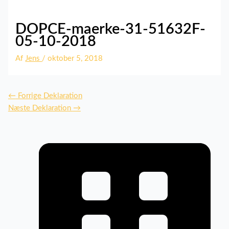
DOPCE-maerke-31-51632F-
05-10-2018
Af
Jens
/
oktober 5, 2018
←
Forrige Deklaration
Næste Deklaration
→