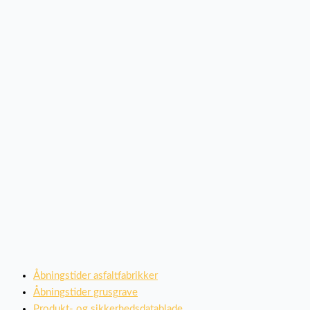
Åbningstider asfaltfabrikker
Åbningstider grusgrave
Produkt- og sikkerhedsdatablade