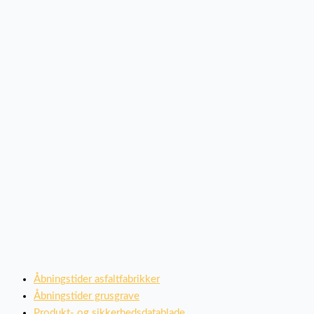
Åbningstider asfaltfabrikker
Åbningstider grusgrave
Produkt- og sikkerhedsdatablade