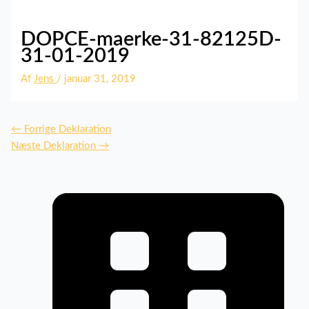
DOPCE-maerke-31-82125D-
31-01-2019
Af
Jens
/
januar 31, 2019
←
Forrige Deklaration
Næste Deklaration
→